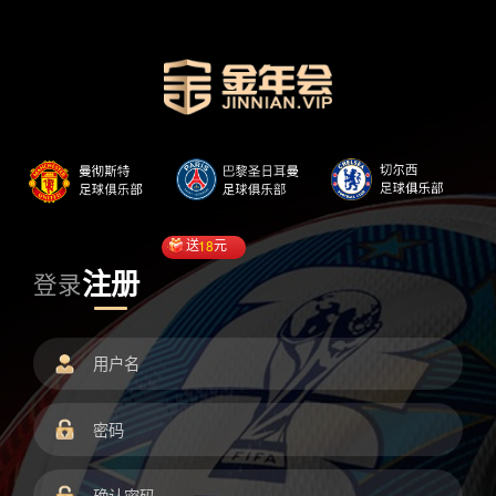
送
18
元
注册
登录