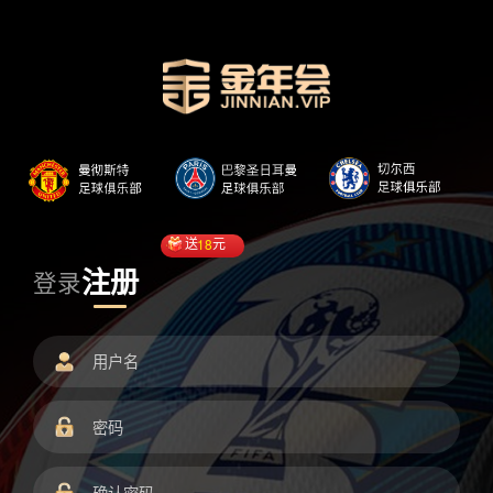
送
18
元
注册
登录