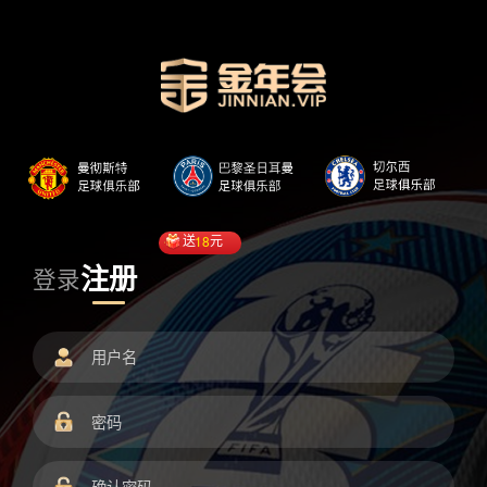
送
18
元
注册
登录