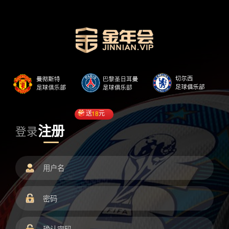
送
18
元
注册
登录