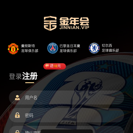
送
18
元
注册
登录